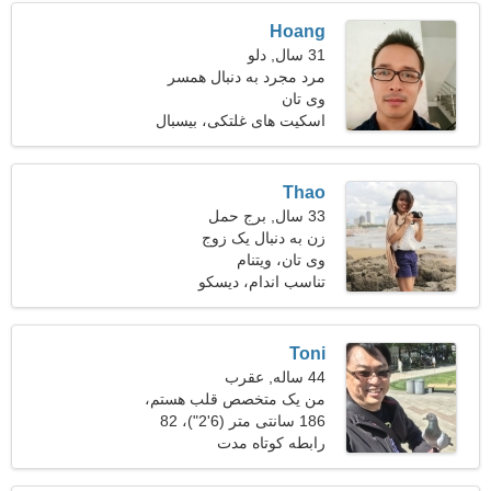
Hoang
31 سال, دلو
مرد مجرد به دنبال همسر
وی تان
اسکیت های غلتکی، بیسبال
Thao
33 سال, برج حمل
زن به دنبال یک زوج
وی تان، ویتنام
تناسب اندام، دیسکو
Toni
44 ساله, عقرب
من یک متخصص قلب هستم،
به یک خانم زیبا نیاز دارم
186 سانتی متر (6'2")، 82
کیلوگرم (180 پوند)
رابطه کوتاه مدت