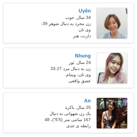
Uyên
34 سال, حوت
زن مجرد به دنبال شوهر 39-
46
وی تان
دارت، هنر
Nhung
24 سال, ثور
زن به دنبال مرد 27-33
وی تان، ویتنام
عشق واقعی
An
25 سال, باکره
یک زن شهوانی به دنبال
رابطه عاشقانه است
167 سانتی متر (5'6")، 48
کیلوگرم (105 پوند)
رابطه ی جدی