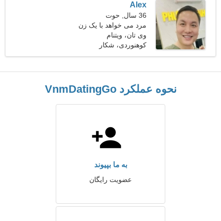
Alex
36 سال, حوت
مرد می خواهد با یک زن
ملاقات کند 29-34
وی تان، ویتنام
کوهنوردی، شکار
نحوه عملکرد VnmDatingGo
به ما بپیوند
عضویت رایگان