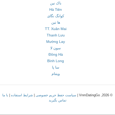
باک نین
Hà Tiên
کوانگ نگای
ها تین
TT. Xuân Mai
Thanh Lưu
Mường Lay
سون لا
Đông Hà
Bình Long
سا پا
ویتنام
© 2026, VnmDatingGo |
سیاست حفظ حریم خصوصی
|
شرایط استفاده
|
با ما
تماس بگیرید