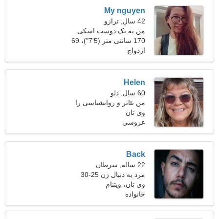
My nguyen
42 سال, ترازو
من به یک دوست اسکی
عالی نیاز دارم
170 سانتی متر (5'7")، 69
ازدواج
کیلوگرم (152 پوند)
Helen
60 سال, دلو
من تئاتر و روانشناسی را
وی تان
ترجیح می دهم
عروسی
Back
22 ساله, سرطان
مرد به دنبال زن 25-30
وی تان، ویتنام
خانواده