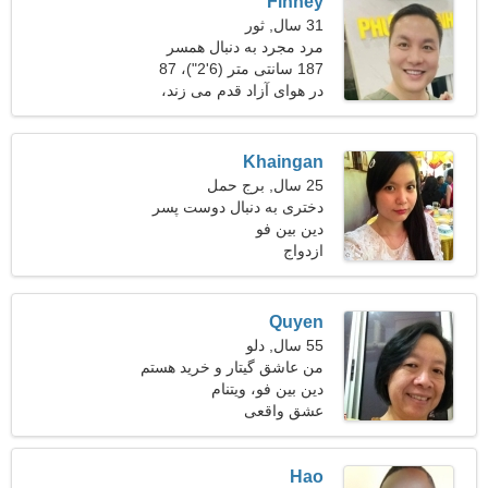
Finney
31 سال, ثور
مرد مجرد به دنبال همسر
187 سانتی متر (6'2")، 87
کیلوگرم (191 پوند)
در هوای آزاد قدم می زند،
جامعه شناسی
Khaingan
25 سال, برج حمل
دختری به دنبال دوست پسر
دین بین فو
ازدواج
Quyen
55 سال, دلو
من عاشق گیتار و خرید هستم
دین بین فو، ویتنام
عشق واقعی
Hao