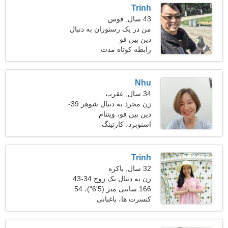
Trinh
43 سال, قوس
من در یک رستوران به دنبال
دین بین فو
یک زن اغوا کننده کار می کنم
رابطه کوتاه مدت
Nhu
34 سال, عقرب
زن مجرد به دنبال شوهر 39-
46
دین بین فو، ویتنام
اسنوبرد، کارتینگ
Trinh
32 سال, باکره
زن به دنبال یک زوج 34-43
166 سانتی متر (5'6")، 54
کیلوگرم (119 پوند)
کنسرت ها، باغبانی