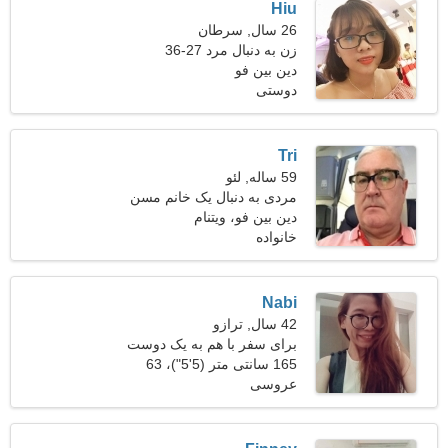
Hiu
26 سال, سرطان
زن به دنبال مرد 27-36
دین بین فو
دوستی
Tri
59 ساله, لئو
مردی به دنبال یک خانم مسن
دین بین فو، ویتنام
خانواده
Nabi
42 سال, ترازو
برای سفر با هم به یک دوست
وفادار نیاز دارم
165 سانتی متر (5'5")، 63
عروسی
کیلوگرم (138 پوند)