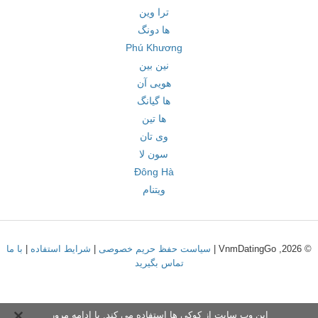
ترا وین
ها دونگ
Phú Khương
نین بین
هویی آن
ها گیانگ
ها تین
وی تان
سون لا
Đông Hà
ویتنام
© 2026, VnmDatingGo |
سیاست حفظ حریم خصوصی
|
شرایط استفاده
|
با ما
تماس بگیرید
این وب سایت از کوکی ها استفاده می کند. با ادامه مرور