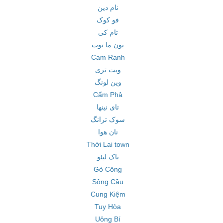
نام دین
فو کوک
تام کی
بون ما توت
Cam Ranh
ویت تری
وین لونگ
Cẩm Phả
تای نینها
سوک ترانگ
تان هوا
Thới Lai town
باک لیئو
Gò Công
Sông Cầu
Cung Kiệm
Tuy Hòa
Uông Bí