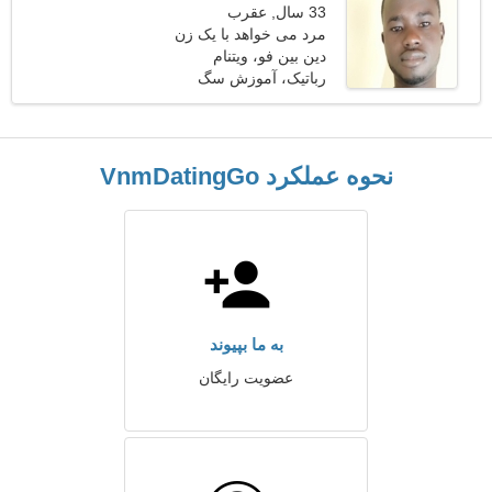
33 سال, عقرب
مرد می خواهد با یک زن
ملاقات کند 21-31
دین بین فو، ویتنام
رباتیک، آموزش سگ
نحوه عملکرد VnmDatingGo
به ما بپیوند
عضویت رایگان